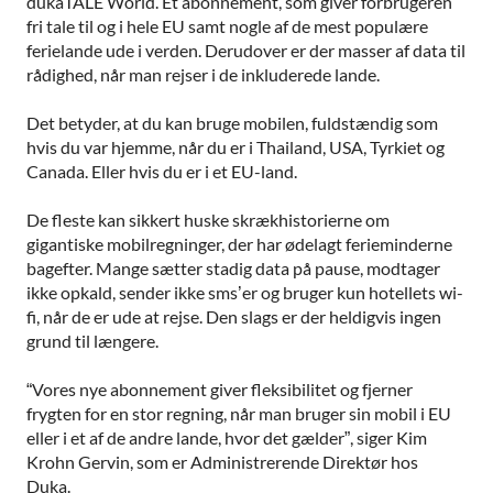
dukaTALE World. Et abonnement, som giver forbrugeren
fri tale til og i hele EU samt nogle af de mest populære
ferielande ude i verden. Derudover er der masser af data til
rådighed, når man rejser i de inkluderede lande.
Det betyder, at du kan bruge mobilen, fuldstændig som
hvis du var hjemme, når du er i Thailand, USA, Tyrkiet og
Canada. Eller hvis du er i et EU-land.
De fleste kan sikkert huske skrækhistorierne om
gigantiske mobilregninger, der har ødelagt ferieminderne
bagefter. Mange sætter stadig data på pause, modtager
ikke opkald, sender ikke sms’er og bruger kun hotellets wi-
fi, når de er ude at rejse. Den slags er der heldigvis ingen
grund til længere.
“Vores nye abonnement giver fleksibilitet og fjerner
frygten for en stor regning, når man bruger sin mobil i EU
eller i et af de andre lande, hvor det gælder”, siger Kim
Krohn Gervin, som er Administrerende Direktør hos
Duka.