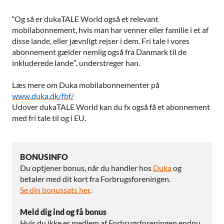
“Og så er dukaTALE World også et relevant
mobilabonnement, hvis man har venner eller familie i et af
disse lande, eller jævnligt rejser i dem. Fri tale i vores
abonnement gælder nemlig også fra Danmark til de
inkluderede lande”, understreger han.
Læs mere om Duka mobilabonnementer på
www.duka.dk/fbf/
Udover dukaTALE World kan du fx også få et abonnement
med fri tale til og i EU.
BONUSINFO
Du optjener bonus, når du handler hos
Duka
og
betaler med dit kort fra Forbrugsforeningen.
Se din bonussats
her
.
Meld dig ind og få bonus
Hvis du ikke er medlem af Forbrugsforeningen endnu,