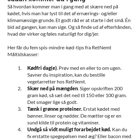
Så hvordan kommer man i gang med at skære ned på
kødet, hvis man har lyst til det af ernærings- og/eller
klimamæssige grunde. Et godt råd er at starte i det små. Én
bid ad gangen, kan man sige. Og så finde ud af efterhånden,
hvad der virker og føles naturligt for dig/jer.
Her får du fem spis-mindre-kød-tips fra RetNemt
Måltidskasser:
Kødfri dag(e)
. Prøv med en eller to om ugen.
Savner du inspiration, kan du bestille
vegetarretter hos RetNemt.
Skær ned på mængden
. Siger opskriften 200
gram kød, så sæt det ned til 150 eller 100 gram.
Det smager lige så godt.
Tænk i grønne proteiner.
Erstat kødet med
bønner, linser og nødder. De mætter og er en
sund kilde til protein og vitaminer.
Undgå så vidt muligt forarbejdet kød.
Kan du
fx erstatte spegepølsen med æg? Eller bacon med