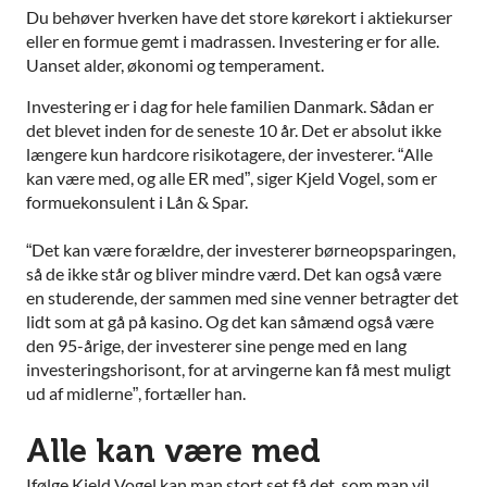
Du behøver hverken have det store kørekort i aktiekurser
eller en formue gemt i madrassen. Investering er for alle.
Uanset alder, økonomi og temperament.
Investering er i dag for hele familien Danmark. Sådan er
det blevet inden for de seneste 10 år. Det er absolut ikke
længere kun hardcore risikotagere, der investerer. “Alle
kan være med, og alle ER med”, siger Kjeld Vogel, som er
formuekonsulent i Lån & Spar.
“Det kan være forældre, der investerer børneopsparingen,
så de ikke står og bliver mindre værd. Det kan også være
en studerende, der sammen med sine venner betragter det
lidt som at gå på kasino. Og det kan såmænd også være
den 95-årige, der investerer sine penge med en lang
investeringshorisont, for at arvingerne kan få mest muligt
ud af midlerne”, fortæller han.
Alle kan være med
Ifølge Kjeld Vogel kan man stort set få det, som man vil