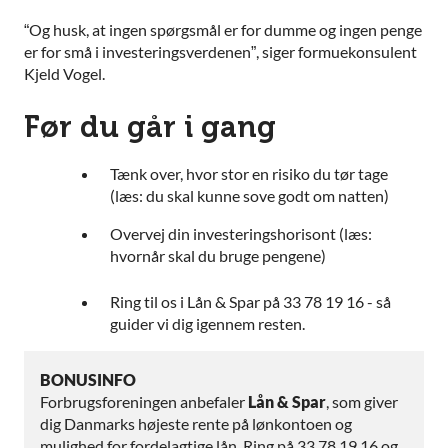
“Og husk, at ingen spørgsmål er for dumme og ingen penge
er for små i investeringsverdenen”, siger formuekonsulent
Kjeld Vogel.
Før du går i gang
Tænk over, hvor stor en risiko du tør tage
(læs: du skal kunne sove godt om natten)
Overvej din investeringshorisont (læs:
hvornår skal du bruge pengene)
Ring til os i Lån & Spar på
33 78 19 16
- så
guider vi dig igennem resten.
BONUSINFO
Forbrugsforeningen anbefaler
Lån & Spar
, som giver
dig Danmarks højeste rente på lønkontoen og
mulighed for fordelagtige lån. Ring på 33 78 19 16 og