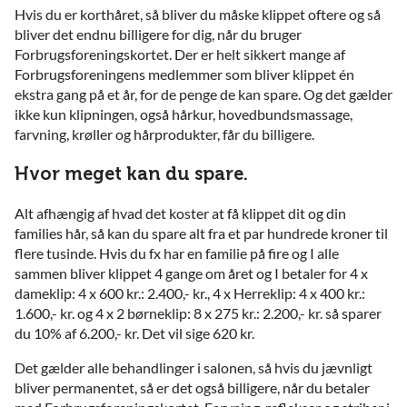
Hvis du er korthåret, så bliver du måske klippet oftere og så
bliver det endnu billigere for dig, når du bruger
Forbrugsforeningskortet. Der er helt sikkert mange af
Forbrugsforeningens medlemmer som bliver klippet én
ekstra gang på et år, for de penge de kan spare. Og det gælder
ikke kun klipningen, også hårkur, hovedbundsmassage,
farvning, krøller og hårprodukter, får du billigere.
Hvor meget kan du spare.
Alt afhængig af hvad det koster at få klippet dit og din
families hår, så kan du spare alt fra et par hundrede kroner til
flere tusinde. Hvis du fx har en familie på fire og I alle
sammen bliver klippet 4 gange om året og I betaler for 4 x
dameklip: 4 x 600 kr.: 2.400,- kr., 4 x Herreklip: 4 x 400 kr.:
1.600,- kr. og 4 x 2 børneklip: 8 x 275 kr.: 2.200,- kr. så sparer
du 10% af 6.200,- kr. Det vil sige 620 kr.
Det gælder alle behandlinger i salonen, så hvis du jævnligt
bliver permanentet, så er det også billigere, når du betaler