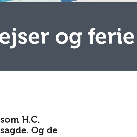
rejser og ferie
, som H.C.
sagde. Og de