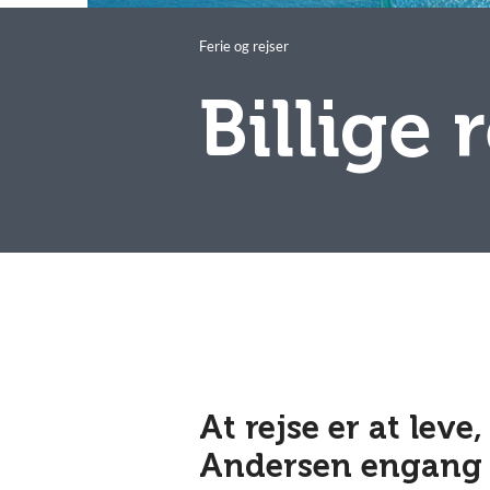
Ferie og rejser
Billige 
At rejse er at leve
Andersen engang 