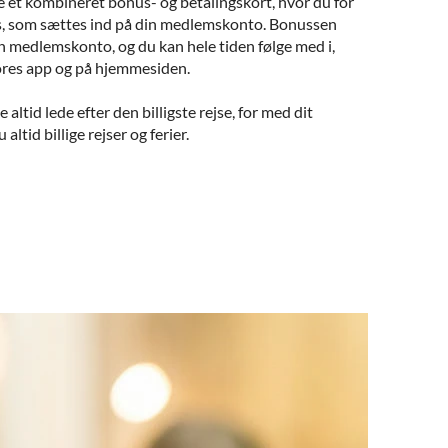
 et kombineret bonus- og betalingskort, hvor du for
s, som sættes ind på din medlemskonto. Bonussen
n medlemskonto, og du kan hele tiden følge med i,
vores app og på hjemmesiden.
ltid lede efter den billigste rejse, for med dit
ltid billige rejser og ferier.