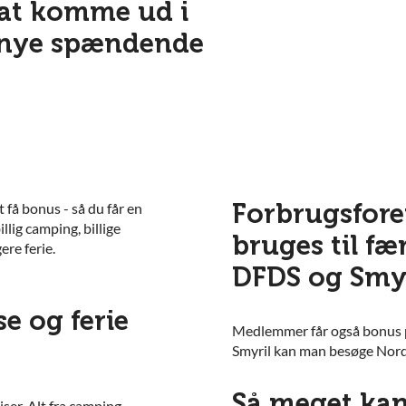
, at komme ud i
 nye spændende
Forbrugsfore
 få bonus - så du får en
illig camping, billige
bruges til fæ
ere ferie.
DFDS og Smyr
e og ferie
Medlemmer får også bonus p
Smyril kan man besøge Nord
Så meget kan
jser. Alt fra camping,