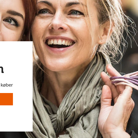
m
l køber