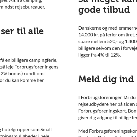
e mindst rejsebureauer.
gode tilbud
Danskerne og medlemmerne 
ser til alle
14.000 kr. på ferier om året,
spare mellem 520,- og 1.400,-
billigere selvom den i forve
ligger fra 4% til 12%.
å en billigere campingferie,
 også leje Forbrugsforeningens
g 12% bonus) rundt om i
Meld dig ind
 hvor du kan komme hen
I Forbrugsforeningen får du
rejseudbydere her på siden 
Forbrugsforeningskort. Bonus
giver dig adgang til billige f
g hotelgrupper som Small
Med Forbrugsforeningsskort
atningsmuligheder i hele