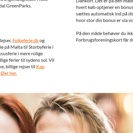
Dankort. Det er på den måde
andal GreenParks.
hvert køb optjener en bonu
sættes automatisk ind på di
hvor stor din bonus er via 
På den måde behøver du ikke a
Forbrugsforeningskort får du a
Rejser,
Folkeferie.dk
og
ie på Malta til Storbyferie i
susferie i mere rolige
ge ferier til sydens sol. Vil
e, billige rejser til
Kap
 Øer her.