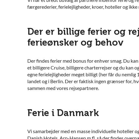
færgerederier, ferielejligheder, kroer, hoteller og ikk
Der er billige ferier og rej
ferieønsker og behov
Der findes ferier med bonus for enhver smag. Du kan f
et billigere Cruise, billigere charterrejser og du kan
egne ferielejligheder meget billigt (her får du nemli
landet og i Berlin. Der er faktisk ingen grænser for,
sammen med vores rejsepartnere.
Ferie i Danmark
Vi samarbejder med en masse individuelle hoteller o
Danish Hotels, Arp-Hansen m.fl. så der findes overn