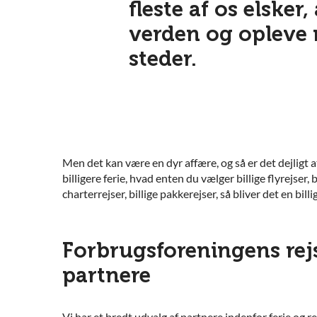
fleste af os elsker
verden og opleve
steder.
Men det kan være en dyr affære, og så er det dejligt at
billigere ferie, hvad enten du vælger billige flyrejser, b
charterrejser, billige pakkerejser, så bliver det en billig
Forbrugsforeningens rejs
partnere
Vi har et bredt udvalg af partnere indenfor ferie og re