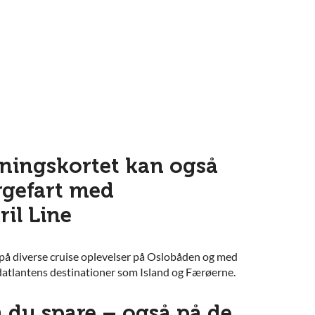
ningskortet kan også
rgefart med
il Line
å diverse cruise oplevelser på Oslobåden og med
atlantens destinationer som Island og Færøerne.
 du spare – også på de