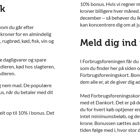
10% bonus. Hvis vi regner 
rk
kroner billigere hver måned
december – så behøver du ik
kan koncentrere dig om at j
lvom du går efter
 kroner for en almindelig
Meld dig ind
rugbrød, kød, fisk, vin og
e dagligvarer og spare
I Forbrugsforeningen får du
dleren, kød hos slagteren,
som du finder
her på siden 
ndleren.
Forbrugsforeningskort. Bonus
dem alle er, at de giver dig a
 og nem mad. De populære
s, når du betaler med dit
Med Forbrugsforeningsskor
med et Dankort. Det er på d
du for hvert køb optjener e
lt op til 10% i bonus. Det
intet minimumsbeløb, og det 
krone. Bonussen sættes aut
tiden følge med i, hvor stor