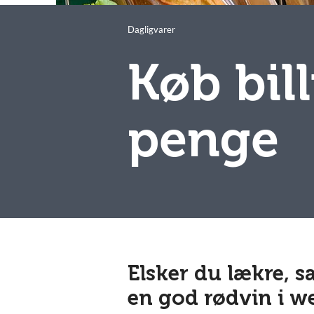
Dagligvarer
Køb bil
penge
Elsker du lækre, s
en god rødvin i 