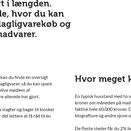
t i længden.
e, hvor du kan
dagligvarekøb og
madvarer.
Hvor meget k
n kan du finde en
oversigt
dagligvarer, så du kan spare
 blive medlem af
En typisk husstand med to 
 allerede har gjort.
kroner om måneden på madbu
faktisk hele 60.000 kroner. De
slagter og bager til kiosker
biografture og andre sjove o
t lettere at få råd til en
De fleste steder får du 2% b