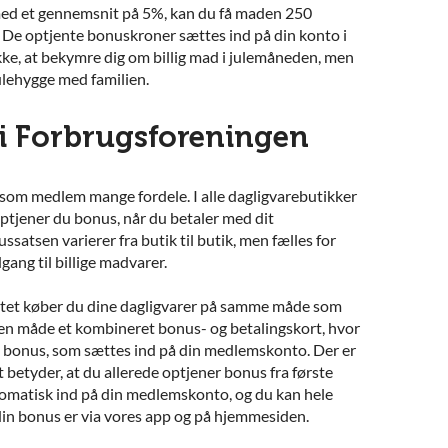
med et gennemsnit på 5%, kan du få maden 250
. De optjente bonuskroner sættes ind på din konto i
ke, at bekymre dig om billig mad i julemåneden, men
ulehygge med familien.
 i Forbrugsforeningen
 som medlem mange fordele. I alle dagligvarebutikker
optjener du bonus, når du betaler med dit
satsen varierer fra butik til butik, men fælles for
dgang til billige madvarer.
tet køber du dine dagligvarer på samme måde som
en måde et kombineret bonus- og betalingskort, hvor
n bonus, som sættes ind på din medlemskonto. Der er
betyder, at du allerede optjener bonus fra første
omatisk ind på din medlemskonto, og du kan hele
 din bonus er via vores app og på hjemmesiden.