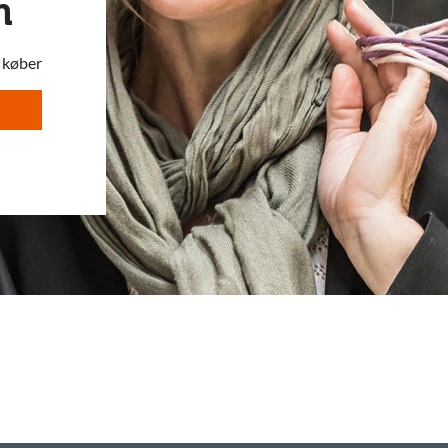
m
l køber