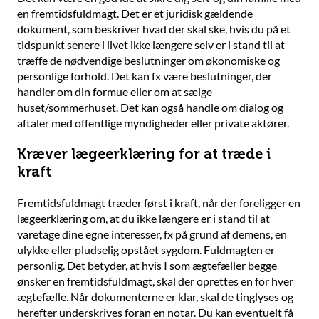
en fremtidsfuldmagt. Det er et juridisk gældende
dokument, som beskriver hvad der skal ske, hvis du på et
tidspunkt senere i livet ikke længere selv er i stand til at
træffe de nødvendige beslutninger om økonomiske og
personlige forhold. Det kan fx være beslutninger, der
handler om din formue eller om at sælge
huset/sommerhuset. Det kan også handle om dialog og
aftaler med offentlige myndigheder eller private aktører.
Kræver lægeerklæring for at træde i
kraft
Fremtidsfuldmagt træder først i kraft, når der foreligger en
lægeerklæring om, at du ikke længere er i stand til at
varetage dine egne interesser, fx på grund af demens, en
ulykke eller pludselig opstået sygdom. Fuldmagten er
personlig. Det betyder, at hvis I som ægtefæller begge
ønsker en fremtidsfuldmagt, skal der oprettes en for hver
ægtefælle. Når dokumenterne er klar, skal de tinglyses og
herefter underskrives foran en notar. Du kan eventuelt få