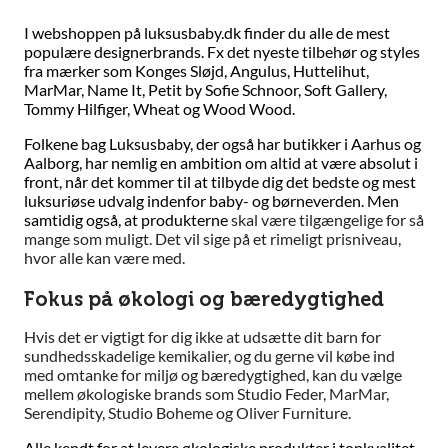
I
webshoppen på luksusbaby.dk finder du alle de mest
populære designerbrands. Fx det nyeste tilbehør og styles
fra mærker som Konges Sløjd, Angulus, Huttelihut,
MarMar, Name It, Petit by Sofie Schnoor, Soft Gallery,
Tommy Hilfiger, Wheat og Wood Wood.
Folkene bag Luksusbaby, der også har butikker i Aarhus og
Aalborg, har nemlig en ambition om altid at være absolut i
front, når det kommer til at tilbyde dig det bedste og mest
luksuriøse udvalg indenfor baby- og børneverden. Men
samtidig også, at produkterne
skal være tilgængelige for så
mange som muligt. Det vil sige på et rimeligt prisniveau,
hvor alle kan være med.
Fokus på økologi og bæredygtighed
Hvis det er vigtigt for dig ikke at udsætte dit barn for
sundhedsskadelige kemikalier, og du gerne vil købe ind
med omtanke for miljø og bæredygtighed, kan du vælge
mellem økologiske brands som Studio Feder, MarMar,
Serendipity, Studio Boheme og Oliver Furniture.
Alle kendt for at levere økologiske produkter i topkvalitet,