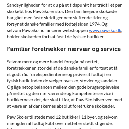
Sandsynligheden for at du på et tidspunkt har trådt i et par
sko købt hos Paw Sko er stor. Den familieejede skokæde
har gået med faste skridt gennem skiftende tider og
forsynet danske familier med fodtøj siden 1974. Og
selvom Paw Sko nu lancerer webshoppen
www.pawsko.dk
,
holder skokæden fortsat fast i de fysiske butikker.
Familier foretrækker nærvær og service
Selvom mere og mere handel foregår på nettet,
foretrækker en stor del af de danske familier fortsat at få
et godt råd fra ekspedienterne og prøve sit fodtøj i en
fysisk butik, inden de vælger nye sko, støvler og sandaler.
Og lige netop balancen mellem den gode brugeroplevelse
på nettet og den nærværende og kompetente service i
butikkerne er det, der skal til for, at Paw Sko bliver ved med
at være en af danskernes absolut foretrukne skokæder.
Paw Sko er til stede med 12 butikker i 11 byer, og selvom
mængden af fodtøj købt over nettet er stødt stigende,