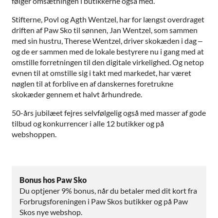
følger omsætningen i butikkerne også med.
Stifterne, Povl og Agth Wentzel, har for længst overdraget
driften af Paw Sko til sønnen, Jan Wentzel, som sammen
med sin hustru, Therese Wentzel, driver skokæden i dag –
og de er sammen med de lokale bestyrere nu i gang med at
omstille forretningen til den digitale virkelighed. Og netop
evnen til at omstille sig i takt med markedet, har været
nøglen til at forblive en af danskernes foretrukne
skokæder gennem et halvt århundrede.
50-års jubilæet fejres selvfølgelig også med masser af gode
tilbud og konkurrencer i alle 12 butikker og på
webshoppen.
Bonus hos Paw Sko
Du optjener 9% bonus, når du betaler med dit kort fra
Forbrugsforeningen i Paw Skos butikker og på Paw
Skos nye webshop.