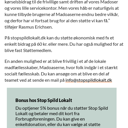
kørselsbidrag til de frivillige samt driften af vores Madoser
og vores lille servicekontor. Men vores håb er naturligvis at
kunne tilbyde brugerne af Madoaserne endnu bedre vilkår,
og derfor har vi fortsat brug for al den støtte vi kan få.”
tilføjer Rasmus Erichsen.
På stopspildlokalt.dk kan du støtte økonomisk med fx et
enkelt bidrag på 60 kr. eller mere. Du har også mulighed for at
blive fast Støttemedlem.
En anden mulighed er at blive frivillig i et af de lokale
madfællesskaber, Madoaserne, hvor folk indgår i et stærkt
socialt fællesskab. Du kan ansøge om at blive en del af
teamet ved at sende en mail på
info@stopspildlokalt.dk
Bonus hos Stop Spild Lokalt
Du optjener 5% bonus når du støtter Stop Spild
Lokalt og betaler med dit kort fra
Forbrugsforeningen. Du kan give en
enkeltdonation, eller du kan vælge at støtte