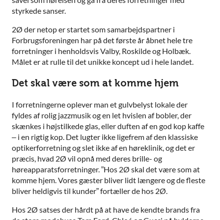
styrkede sanser.
2Ø der netop er startet som samarbejdspartner i
Forbrugsforeningen har på det første år åbnet hele tre
forretninger i henholdsvis Valby, Roskilde og Holbæk.
Målet er at rulle til det unikke koncept ud i hele landet.
Det skal være som at komme hjem
I forretningerne oplever man et gulvbelyst lokale der
fyldes af rolig jazzmusik og en let hvislen af bobler, der
skænkes i højstilkede glas, eller duften af en god kop kaffe
– i en rigtig kop. Det lugter ikke ligefrem af den klassiske
optikerforretning og slet ikke af en høreklinik, og det er
præcis, hvad 2Ø vil opnå med deres brille- og
høreapparatsforretninger. ”Hos 2Ø skal det være som at
komme hjem. Vores gæster bliver lidt længere og de fleste
bliver heldigvis til kunder” fortæller de hos 2Ø.
Hos 2Ø satses der hårdt på at have de kendte brands fra