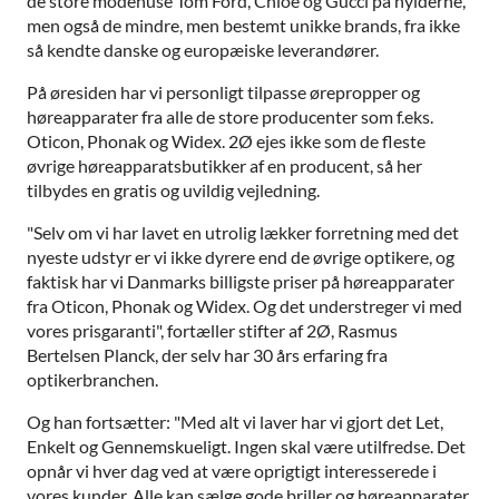
de store modehuse Tom Ford, Chloé og Gucci på hylderne,
men også de mindre, men bestemt unikke brands, fra ikke
så kendte danske og europæiske leverandører.
På øresiden har vi personligt tilpasse ørepropper og
høreapparater fra alle de store producenter som f.eks.
Oticon, Phonak og Widex. 2Ø ejes ikke som de fleste
øvrige høreapparatsbutikker af en producent, så her
tilbydes en gratis og uvildig vejledning.
"Selv om vi har lavet en utrolig lækker forretning med det
nyeste udstyr er vi ikke dyrere end de øvrige optikere, og
faktisk har vi Danmarks billigste priser på høreapparater
fra Oticon, Phonak og Widex. Og det understreger vi med
vores prisgaranti", fortæller stifter af 2Ø, Rasmus
Bertelsen Planck, der selv har 30 års erfaring fra
optikerbranchen.
Og han fortsætter: "Med alt vi laver har vi gjort det Let,
Enkelt og Gennemskueligt. Ingen skal være utilfredse. Det
opnår vi hver dag ved at være oprigtigt interesserede i
vores kunder. Alle kan sælge gode briller og høreapparater,