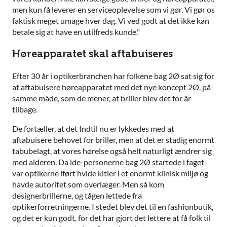
men kun få leverer en serviceoplevelse som vi gør. Vi gør os
faktisk meget umage hver dag. Vi ved godt at det ikke kan
betale sig at have en utilfreds kunde."
Høreapparatet skal aftabuiseres
Efter 30 år i optikerbranchen har folkene bag 2Ø sat sig for
at aftabuisere høreapparatet med det nye koncept 2Ø, på
samme måde, som de mener, at briller blev det for år
tilbage.
De fortæller, at det Indtil nu er lykkedes med at
aftabuisere behovet for briller, men at det er stadig enormt
tabubelagt, at vores hørelse også helt naturligt ændrer sig
med alderen. Da ide-personerne bag 2Ø startede i faget
var optikerne iført hvide kitler i et enormt klinisk miljø og
havde autoritet som overlæger. Men så kom
designerbrillerne, og tågen lettede fra
optikerforretningerne. I stedet blev det til en fashionbutik,
og det er kun godt, for det har gjort det lettere at få folk til