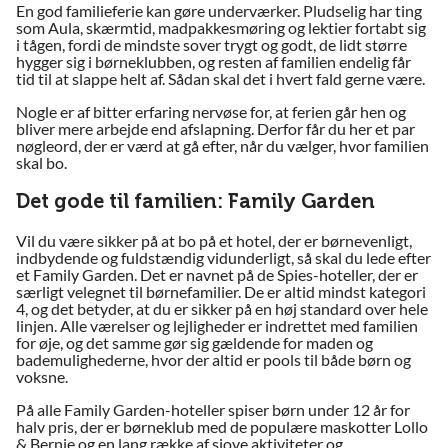
En god familieferie kan gøre underværker. Pludselig har ting
som Aula, skærmtid, madpakkesmøring og lektier fortabt sig
i tågen, fordi de mindste sover trygt og godt, de lidt større
hygger sig i børneklubben, og resten af familien endelig får
tid til at slappe helt af. Sådan skal det i hvert fald gerne være.
Nogle er af bitter erfaring nervøse for, at ferien går hen og
bliver mere arbejde end afslapning. Derfor får du her et par
nøgleord, der er værd at gå efter, når du vælger, hvor familien
skal bo.
Det gode til familien: Family Garden
Vil du være sikker på at bo på et hotel, der er børnevenligt,
indbydende og fuldstændig vidunderligt, så skal du lede efter
et Family Garden. Det er navnet på de Spies-hoteller, der er
særligt velegnet til børnefamilier. De er altid mindst kategori
4, og det betyder, at du er sikker på en høj standard over hele
linjen. Alle værelser og lejligheder er indrettet med familien
for øje, og det samme gør sig gældende for maden og
bademulighederne, hvor der altid er pools til både børn og
voksne.
På alle Family Garden-hoteller spiser børn under 12 år for
halv pris, der er børneklub med de populære maskotter Lollo
& Bernie og en lang række af sjove aktiviteter og