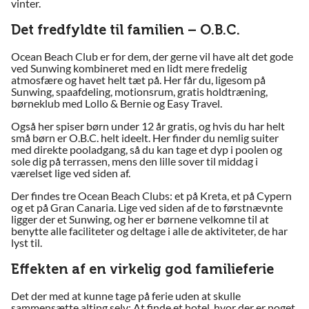
vinter.
Det fredfyldte til familien – O.B.C.
Ocean Beach Club er for dem, der gerne vil have alt det gode
ved Sunwing kombineret med en lidt mere fredelig
atmosfære og havet helt tæt på. Her får du, ligesom på
Sunwing, spaafdeling, motionsrum, gratis holdtræning,
børneklub med Lollo & Bernie og Easy Travel.
Også her spiser børn under 12 år gratis, og hvis du har helt
små børn er O.B.C. helt ideelt. Her finder du nemlig suiter
med direkte pooladgang, så du kan tage et dyp i poolen og
sole dig på terrassen, mens den lille sover til middag i
værelset lige ved siden af.
Der findes tre Ocean Beach Clubs: et på Kreta, et på Cypern
og et på Gran Canaria. Lige ved siden af de to førstnævnte
ligger der et Sunwing, og her er børnene velkomne til at
benytte alle faciliteter og deltage i alle de aktiviteter, de har
lyst til.
Effekten af en virkelig god familieferie
Det der med at kunne tage på ferie uden at skulle
sammensætte alting selv: At finde et hotel, hvor der er noget,