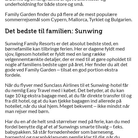
underholdning for både store og små.
Family Garden finder du på flere af de mest populære
sommerrejsemål som Cypern, Mallorca, Tyrkiet og Bulgarien.
Det bedste til familien: Sunwing
Sunwing Family Resorts er det absolut bedste sted, en
børnefamilie kan tilbringe ferien. Her er dagene fyldt med
sjov, ligesom hotellet er fyldt med en lang række
velgennemtænkte detaljer, der er med til at gøre opholdet til
nogle af familiens bedste uger på året. Her finder du alt det
gode ved Family Garden – tilsat en god portion ekstra
fordele.
Når du flyver med Sunclass Airlines til et Sunwing-hotel får
du nemlig Easy Travel med i købet. Det betyder, at du kan
tage 10 kg ekstra bagage med, at du får direkte transfer til og
fra dit hotel, og at du kan tjekke bagagen ind allerede på
hotellet, når du skal hjem. Meget bekvemt – ikke mindst når
man rejser med børn.
Har du en af de helt små størrelser med på ferie, kan du med
fordel benytte dig af et af Sunwings smarte tilvalg – f.eks.
babypakken. Så står fornødenheder som barneseng,
barnestol og paraplyklapvogn nemlig klar til dig, når du