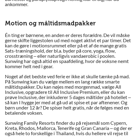
ankommer.
Motion og måltidsmadpakker
Én ting er børnene, en anden er deres forældre. De vil måske
gerne skifte liggestolen ud med noget aktivt et par timer. Det
kan de gøre i motionsrummet eller på et af de mange gratis
Sats-træningshold, der bl.a. byder på core, yoga, flow,
crosstræning – eller naturligvis vandaerobic i poolen.
Sunwing har også altid en spaafdeling, hvor de voksne nemt
kommer helt ned i gear.
Noget af det bedste ved ferie er ikke at skulle tænke på mad.
På Sunwing kan du vælge mellem en lang række smarte
måltidspakker. Du kan nøjes med morgenmad, vælge All
Inclusive, opgradere til All Inclusive Premium, eller du kan
prøve Inclusive, der inkluderer 5 dages måltider på hotellet –
så kan I hygge jer med at gå ud at spise et par aftenener. Og
børn under 12 år? De spiser helt gratis, når de følges med en
betalende voksen.
Sunwing Family Resorts finder du på rejsemål som Cypern,
Kreta, Rhodos, Mallorca, Tenerife og Gran Canaria – og der er
også hele to forskellige i Thailand, hvis du hellere vil rejse til