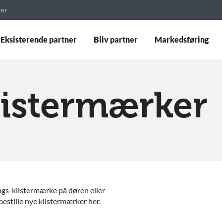
ker
Eksisterende partner
Bliv partner
Markedsføring
klistermærker
ngs-klistermærke på døren eller
bestille nye klistermærker her.